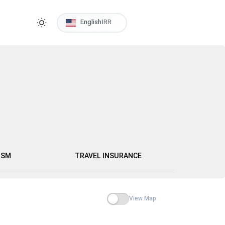
Login/Register
English
IRR
ISM
TRAVEL INSURANCE
View Map