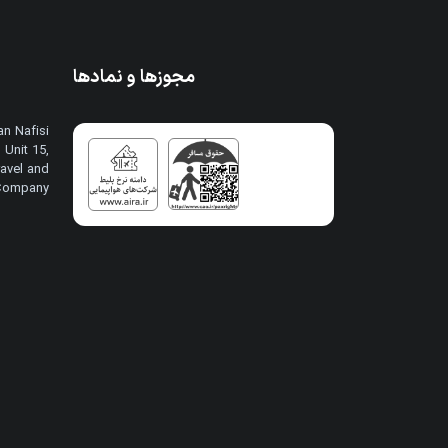
مجوزها و نمادها
n Nafisi
 Unit 15,
avel and
 Company
M