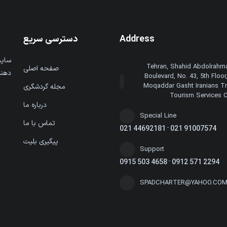
دسترسی سریع
Address
سایت
Tehran, Shahid Abdolrahma
صفحه اصلی
دهند
Boulevard, No. 43, 5th Floor,
Moqaddar Gasht Iranians Tr
مجله گردشگری
Tourism Services
درباره ما
Special Line
تماس با ما
021 44692181
-
021 91007574
پیگیری بلیت
Support
0915 503 4658
-
0912 571 2294
SPADCHARTER@YAHOO.CO