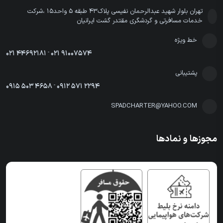
تهران بلوار شهید عبدالرحمان نفیسی پلاک43 طبقه 5 واحد15 ،شرکت
خدمات مسافرتی و گردشگری مقتدر گشت ایرانیان
خط ویژه
021 44692181
-
021 91007574
پشتیبانی
0915 503 4658
-
0912 571 2294
SPADCHARTER@YAHOO.COM
مجوزها و نمادها