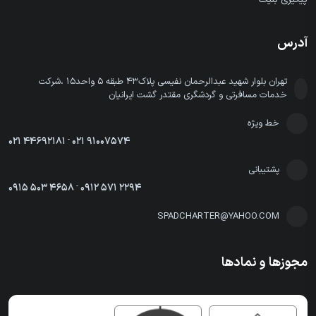
آدرس
تهران بلوار شهید عبدالرحمان نفیسی پلاک43 طبقه 5 واحد15 ،شرکت
خدمات مسافرتی و گردشگری مقتدر گشت ایرانیان
خط ویژه
021 44692181
-
021 91007574
پشتیبانی
0915 503 4658
-
0912 571 2294
SPADCHARTER@YAHOO.COM
مجوزها و نمادها