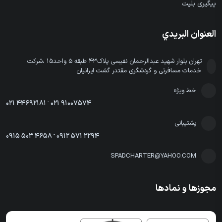
پیگیری بلیت
العنوان البريدي
تهران بلوار شهید عبدالرحمان نفیسی پلاک43 طبقه 5 واحد15 ،شرکت
خدمات مسافرتی و گردشگری مقتدر گشت ایرانیان
خط ویژه
021 44692181
-
021 91007574
پشتیبانی
0915 503 4658
-
0912 571 2294
SPADCHARTER@YAHOO.COM
مجوزها و نمادها