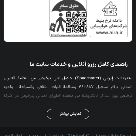
راهنمای کامل رزرو آنلاین و خدمات سایت ما
متدرغشت إيراني (Spadcharter) حاصل على ترخيص من منظمة الطيران
المدني برقم تسجيل 493887 ومنظمة التراث الثقافي والسياحة ، ولديه
ترخيص لبيع التذاكر الإلكترونية من منظمة الطيران المدني بترخيص من شركة
خدمات السفر والسياحة الإيرانية Moghtadrghesht. سبب الثقة والشراء من
Spadcharter ، أكبر وكالة طيران في غرب طهران ، الموقع الأكثر شمولاً لشراء
نمایش بیشتر
تذاكر الطيران (النظام والتأجير) من خلال توفير تذاكر من 15 شركة طيران ،
والحجز الفوري واسترداد تذاكر النظام عبر الإنترنت واسترداد الإلغاء الرسوم وفقًا
اسپادچارتر
جميع الحقوق محفوظة لشركة
لخدمات السفر الجوي والسياحة والحج.