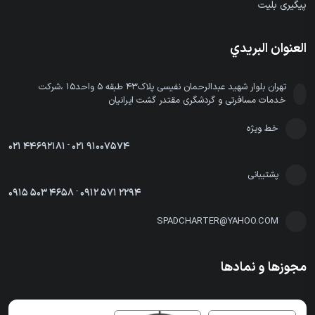
پیگیری بلیت
العنوان البريدي
تهران بلوار شهید عبدالرحمان نفیسی پلاک43 طبقه 5 واحد15 ،شرکت
خدمات مسافرتی و گردشگری مقتدر گشت ایرانیان
خط ویژه
021 44692181
-
021 91007574
پشتیبانی
0915 503 4658
-
0912 571 2294
SPADCHARTER@YAHOO.COM
مجوزها و نمادها