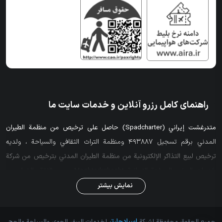
راهنمای کامل رزرو آنلاین و خدمات سایت ما
متدرغشت إيراني (Spadcharter) حاصل على ترخيص من منظمة الطيران
المدني برقم تسجيل 493887 ومنظمة التراث الثقافي والسياحة ، ولديه
ترخيص لبيع التذاكر الإلكترونية من منظمة الطيران المدني بترخيص من شركة
خدمات السفر والسياحة الإيرانية Moghtadrghesht. سبب الثقة والشراء من
Spadcharter ، أكبر وكالة طيران في غرب طهران ، الموقع الأكثر شمولاً لشراء
نمایش بیشتر
تذاكر الطيران (النظام والتأجير) من خلال توفير تذاكر من 15 شركة طيران ،
والحجز الفوري واسترداد تذاكر النظام عبر الإنترنت واسترداد الإلغاء الرسوم وفقًا
اسپادچارتر
جميع الحقوق محفوظة لشركة
لخدمات السفر الجوي والسياحة والحج.