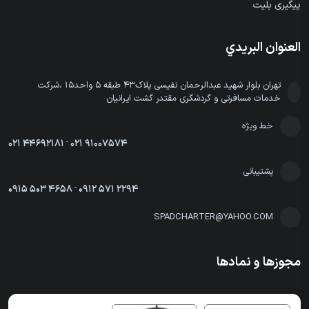
پیگیری بلیت
العنوان البريدي
تهران بلوار شهید عبدالرحمان نفیسی پلاک43 طبقه 5 واحد15 ،شرکت
خدمات مسافرتی و گردشگری مقتدر گشت ایرانیان
خط ویژه
021 44692181
-
021 91007574
پشتیبانی
0915 503 4658
-
0912 571 2294
SPADCHARTER@YAHOO.COM
مجوزها و نمادها