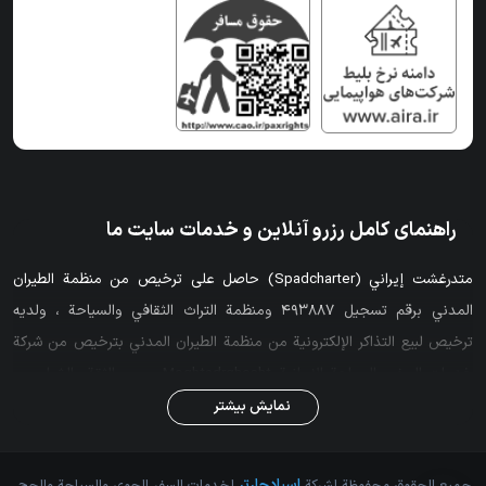
راهنمای کامل رزرو آنلاین و خدمات سایت ما
متدرغشت إيراني (Spadcharter) حاصل على ترخيص من منظمة الطيران
المدني برقم تسجيل 493887 ومنظمة التراث الثقافي والسياحة ، ولديه
ترخيص لبيع التذاكر الإلكترونية من منظمة الطيران المدني بترخيص من شركة
خدمات السفر والسياحة الإيرانية Moghtadrghesht. سبب الثقة والشراء من
Spadcharter ، أكبر وكالة طيران في غرب طهران ، الموقع الأكثر شمولاً لشراء
نمایش بیشتر
تذاكر الطيران (النظام والتأجير) من خلال توفير تذاكر من 15 شركة طيران ،
والحجز الفوري واسترداد تذاكر النظام عبر الإنترنت واسترداد الإلغاء الرسوم وفقًا
اسپادچارتر
جميع الحقوق محفوظة لشركة
لخدمات السفر الجوي والسياحة والحج.